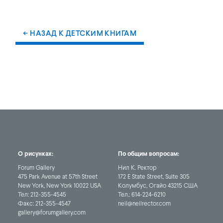
← НАЗАД К ДЕТСКИМ КНИГАМ
О рисунках:
По общим вопросам:
Forum Gallery
Нил К. Ректор
475 Park Avenue at 57th Street
172 E State Street, Suite 305
New York, New York 10022 USA
Колумбус, Огайо 43215 США
Тел:
212-355-4545
Тел.:
614-224-6210
Факс:
212-355-4547
neil@neilrector.com
gallery@forumgallery.com