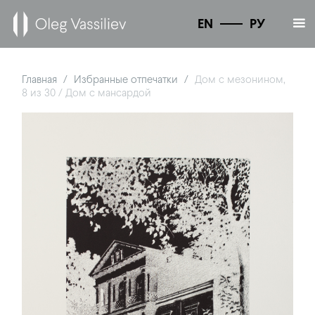
EN
РУ
Главная
Избранные отпечатки
Дом с мезонином,
/
/
8 из 30 / Дом с мансардой