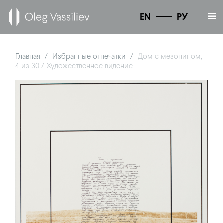
EN
РУ
Главная
Избранные отпечатки
Дом с мезонином,
/
/
4 из 30 / Художественное видение