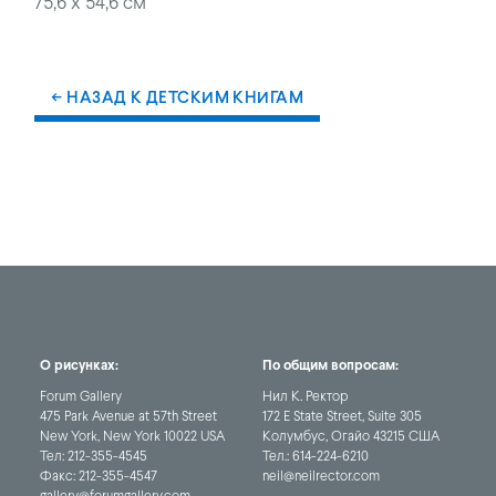
75,6 x 54,6 см
← НАЗАД К ДЕТСКИМ КНИГАМ
О рисунках:
По общим вопросам:
Forum Gallery
Нил К. Ректор
475 Park Avenue at 57th Street
172 E State Street, Suite 305
New York, New York 10022 USA
Колумбус, Огайо 43215 США
Тел:
212-355-4545
Тел.:
614-224-6210
Факс:
212-355-4547
neil@neilrector.com
gallery@forumgallery.com