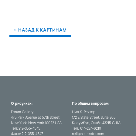
← НАЗАД К КАРТИНАМ
О рисунках:
По общим вопросам:
Forum Gallery
Нил К. Ректор
475 Park Avenue at 57th Street
172 E State Street, Suite 305
New York, New York 10022 USA
Колумбус, Огайо 43215 США
Тел:
212-355-4545
Тел.:
614-224-6210
Факс:
212-355-4547
neil@neilrector.com