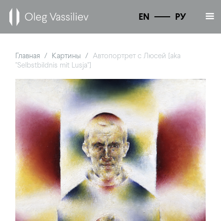
EN
РУ
Главная
Картины
Автопортрет с Люсей [aka
/
/
"Selbstbildnis mit Lusja"]