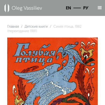
EN
РУ
Главная
Детские книги
Синяя птица, 1982
/
/
(переиздание 1991)