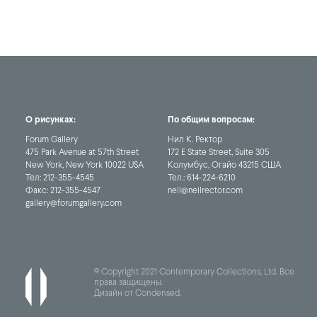
О рисунках:
По общим вопросам:
Forum Gallery
Нил К. Ректор
475 Park Avenue at 57th Street
172 E State Street, Suite 305
New York, New York 10022 USA
Колумбус, Огайо 43215 США
Тел:
212-355-4545
Тел.:
614-224-6210
Факс:
212-355-4547
neil@neilrector.com
gallery@forumgallery.com
© Copyright 2021 Contemporary Collections, Ltd. Все
права защищены.
Дизайн от Condensed
.