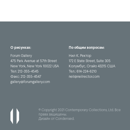
О рисунках:
По общим вопросам:
Forum Gallery
Нил К. Ректор
475 Park Avenue at 57th Street
172 E State Street, Suite 305
New York, New York 10022 USA
Колумбус, Огайо 43215 США
Тел:
212-355-4545
Тел.:
614-224-6210
Факс:
212-355-4547
neil@neilrector.com
gallery@forumgallery.com
© Copyright 2021 Contemporary Collections, Ltd. Все
права защищены.
Дизайн от Condensed
.