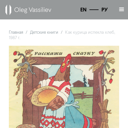
EN
РУ
Главная
Детские книги
Как курица испекла хлеб,
/
/
1987 г.